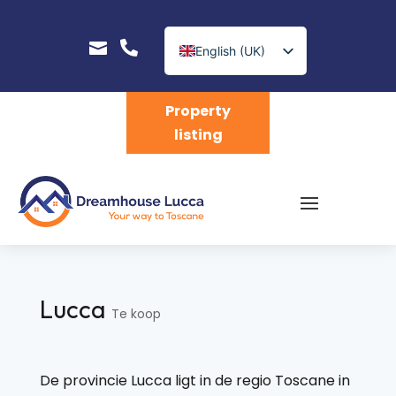


English (UK)
Nederlands
Property
listing
Lucca
Te koop
De provincie Lucca ligt in de regio Toscane in